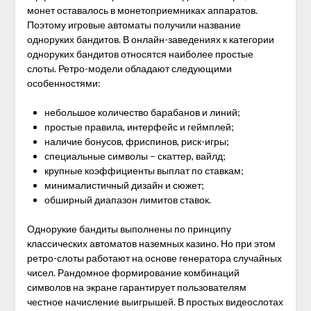
монет оставалось в монетоприемниках аппаратов.
Поэтому игровые автоматы получили название
одноруких бандитов. В онлайн-заведениях к категории
одноруких бандитов относятся наиболее простые
слоты. Ретро-модели обладают следующими
особенностями:
небольшое количество барабанов и линий;
простые правила, интерфейс и геймплей;
наличие бонусов, фриспинов, риск-игры;
специальные символы – скаттер, вайлд;
крупные коэффициенты выплат по ставкам;
минималистичный дизайн и сюжет;
обширный диапазон лимитов ставок.
Однорукие бандиты выполнены по принципу
классических автоматов наземных казино. Но при этом
ретро-слоты работают на основе генератора случайных
чисел. Рандомное формирование комбинаций
символов на экране гарантирует пользователям
честное начисление выигрышей. В простых видеослотах