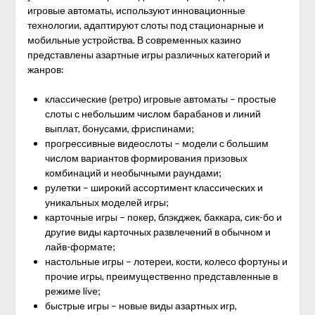
игровые автоматы, используют инновационные
технологии, адаптируют слоты под стационарные и
мобильные устройства. В современных казино
представлены азартные игры различных категорий и
жанров:
классические (ретро) игровые автоматы – простые
слоты с небольшим числом барабанов и линий
выплат, бонусами, фриспинами;
прогрессивные видеослоты – модели с большим
числом вариантов формирования призовых
комбинаций и необычными раундами;
рулетки – широкий ассортимент классических и
уникальных моделей игры;
карточные игры – покер, блэкджек, баккара, сик-бо и
другие виды карточных развлечений в обычном и
лайв-формате;
настольные игры – лотереи, кости, колесо фортуны и
прочие игры, преимущественно представленные в
режиме live;
быстрые игры – новые виды азартных игр,