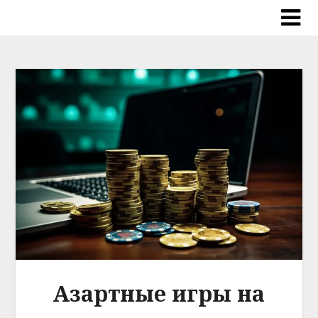
Азартные игры на