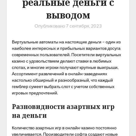
реальные деньги с
выводом
Опубликовано
7 сентября, 2023
Виртуальные автоматы на настоящие деньги – один из
наиболее интересных и прибыльных вариантов досуга
современных пользователей. Посетители виртуальных
казино с удовольствием делают ставки в любимых
слотах, и многие игроки получают крупные выигрыши.
Ассортимент развлечений в онлайн-заведениях
настолько обширный и разнообразный, что каждый
гемблер сумеет выбрать слот с учетом собственных
игровых предпочтений.
Разновидности азартных игр
на деньги
Количество азартных игр в онлайн-казино постоянно
увеличивается. Производители софта создают новые