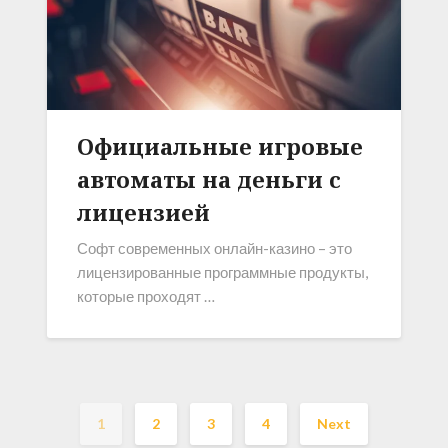
Официальные игровые
автоматы на деньги с
лицензией
Софт современных онлайн-казино – это
лицензированные программные продукты,
которые проходят
…
1
2
3
4
Next