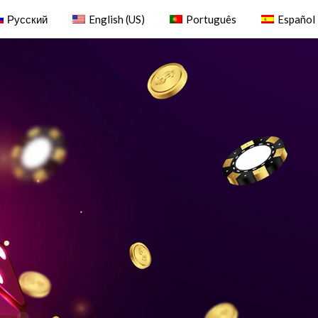
Русский
English (US)
Português
Español