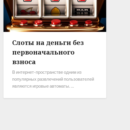
Слоты на деньги без
первоначального
взноса
В интернет-пространстве одним из
популярных развлечений пользователей
являются игровые автоматы.
…