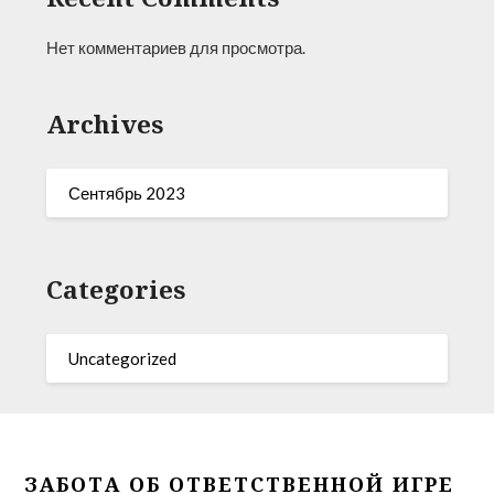
Нет комментариев для просмотра.
Archives
Сентябрь 2023
Categories
Uncategorized
ЗАБОТА ОБ ОТВЕТСТВЕННОЙ ИГРЕ