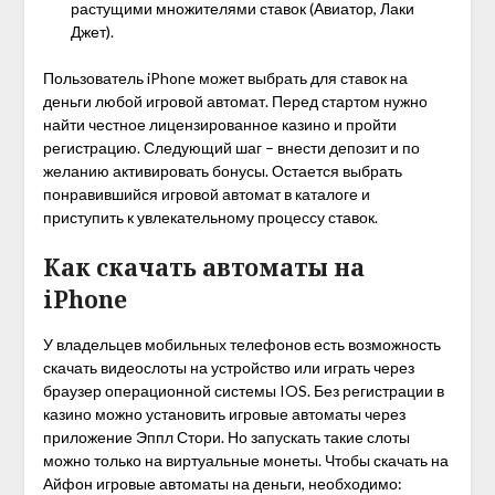
растущими множителями ставок (Авиатор, Лаки
Джет).
Пользователь iPhone может выбрать для ставок на
деньги любой игровой автомат. Перед стартом нужно
найти честное лицензированное казино и пройти
регистрацию. Следующий шаг – внести депозит и по
желанию активировать бонусы. Остается выбрать
понравившийся игровой автомат в каталоге и
приступить к увлекательному процессу ставок.
Как скачать автоматы на
iPhone
У владельцев мобильных телефонов есть возможность
скачать видеослоты на устройство или играть через
браузер операционной системы IOS. Без регистрации в
казино можно установить игровые автоматы через
приложение Эппл Стори. Но запускать такие слоты
можно только на виртуальные монеты. Чтобы скачать на
Айфон игровые автоматы на деньги, необходимо: