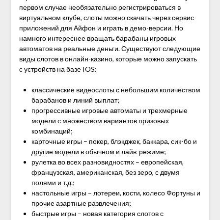
первом случае необязательно регистрироваться в
виртуальном клубе, слоты можно скачать через сервис
приложений для Айфон и играть в демо-версии. Но
намного интереснее вращать барабаны игровых
автоматов на реальные деньги. Существуют следующие
виды слотов в онлайн-казино, которые можно запускать
с устройств на базе IOS:
классические видеослоты с небольшим количеством
барабанов и линий выплат;
прогрессивные игровые автоматы и трехмерные
модели с множеством вариантов призовых
комбинаций;
карточные игры – покер, блэкджек, баккара, сик-бо и
другие модели в обычном и лайв-режиме;
рулетка во всех разновидностях – европейская,
французская, американская, без зеро, с двумя
полями и т.д.;
настольные игры – лотереи, кости, колесо Фортуны и
прочие азартные развлечения;
быстрые игры – новая категория слотов с