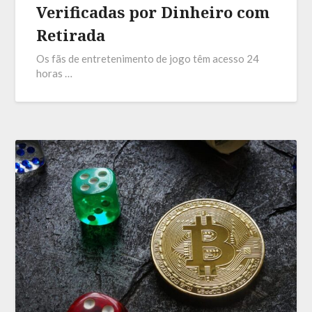
Verificadas por Dinheiro com
Retirada
Os fãs de entretenimento de jogo têm acesso 24
horas …