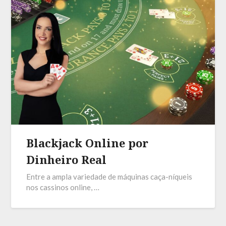
Blackjack Online por
Dinheiro Real
Entre a ampla variedade de máquinas caça-níqueis
nos cassinos online, …