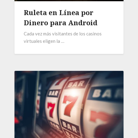
Ruleta en Línea por
Dinero para Android
Cada vez más visitantes de los casinos
virtuales eligen la …