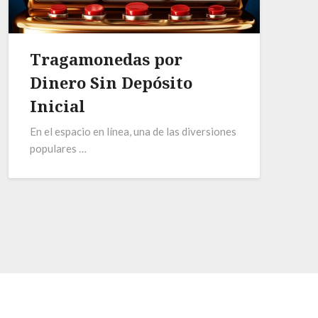
Tragamonedas por
Dinero Sin Depósito
Inicial
En el espacio en línea, una de las diversiones
populares …