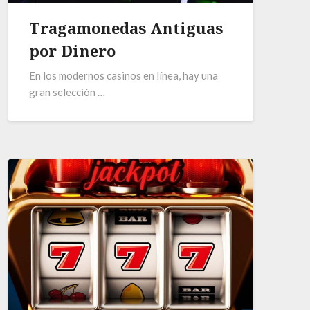
Tragamonedas Antiguas
por Dinero
En los modernos casinos en línea, hay una
gran selección …