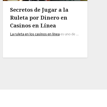
Secretos de Jugar a la
Ruleta por Dinero en
Casinos en Línea
La ruleta en los casinos en línea
es uno de …