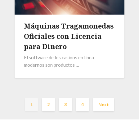
Máquinas Tragamonedas
Oficiales con Licencia
para Dinero
El software de los casinos en línea
modernos son productos …
1
2
3
4
Next